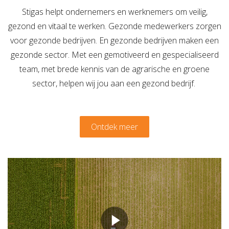
Verzuimbegeleiding
Arbopakket seizoenswerker
Stigas helpt ondernemers en werknemers om veilig,
Actueel
Vitaliteit
gezond en vitaal te werken. Gezonde medewerkers zorgen
Vitaliteitsscan
Vertrouwenspersoon
Vitaliteits
Over Stigas
Actueel
voor gezonde bedrijven. En gezonde bedrijven maken een
gezonde sector. Met een gemotiveerd en gespecialiseerd
Nieuws
Nieuwsbrief
Publicaties
Agenda
Onze diensten
team, met brede kennis van de agrarische en groene
sector, helpen wij jou aan een gezond bedrijf.
3V's van Stigas
Aan de slag met Vitaliteit
Aan d
Ontdek meer
Media
Filmbestand