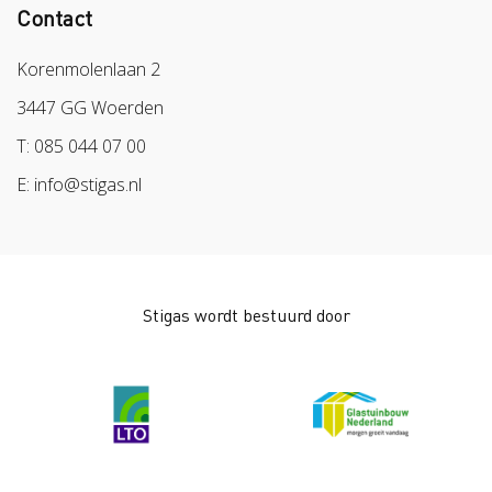
Veilig vrijwilligerswerk in het groen
Contact
Colland
Aanmelden nieuwsbrief
Samen naar lichter werk
Sazas
Korenmolenlaan 2
Veilig op 1
BPL
3447 GG Woerden
Pak stof aan!
Arbeidsmarkt
T: 085 044 07 00
Bescherm bewust
E: info@stigas.nl
Werken aan morgen
Stigas wordt bestuurd door