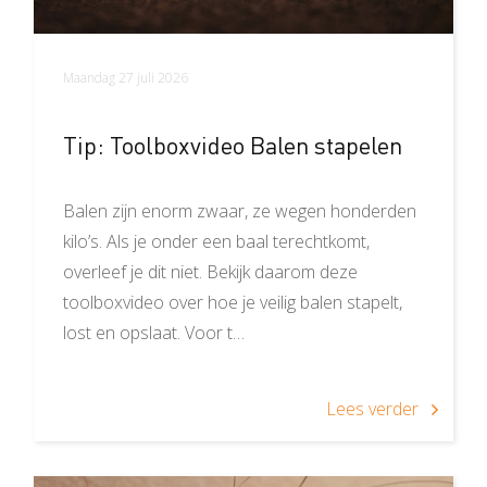
Maandag 27 juli 2026
Tip: Toolboxvideo Balen stapelen
Balen zijn enorm zwaar, ze wegen honderden
kilo’s. Als je onder een baal terechtkomt,
overleef je dit niet. Bekijk daarom deze
toolboxvideo over hoe je veilig balen stapelt,
lost en opslaat. Voor t…
Lees verder