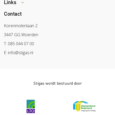
Links
Tips arbocatalogus?
Contact
Colland
Sazas
Korenmolenlaan 2
BPL
3447 GG Woerden
Arbeidsmarkt
T: 085 044 07 00
E: info@stigas.nl
Stigas wordt bestuurd door