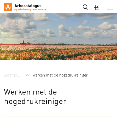
Sluiten
Arbocatalogus
Sectoren
Bloembollenteelt en handel
Werken met de hogedrukreiniger
Kruimelpad
Werken met de
hogedrukreiniger