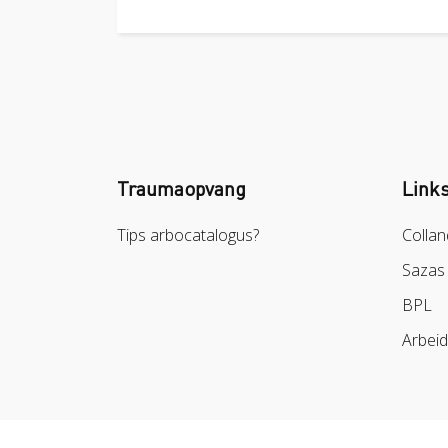
Traumaopvang
Link
Tips arbocatalogus?
Collan
Sazas
BPL
Arbei