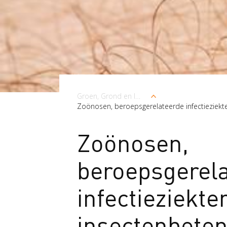
Kruimelpad
Groen, Grond en Infrastructuur (Loonwerk)
Zoönosen, beroepsgerelateerde infectieziekt
Zoönosen,
beroepsgerel
infectieziekte
insectenbeten