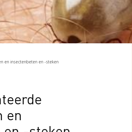
en en insectenbeten en -steken
ateerde
n en
 en -steken