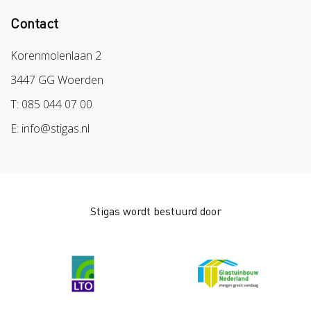
Contact
Colland
Sazas
Korenmolenlaan 2
BPL
3447 GG Woerden
Arbeidsmarkt
T: 085 044 07 00
E: info@stigas.nl
Stigas wordt bestuurd door