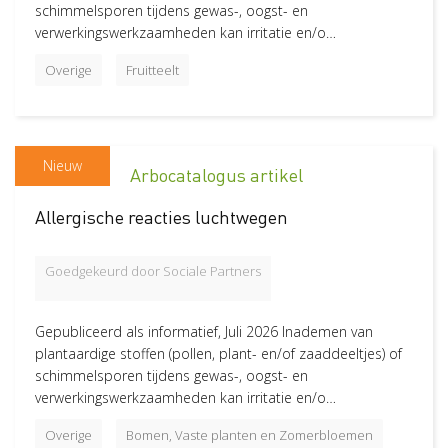
schimmelsporen tijdens gewas-, oogst- en
verwerkingswerkzaamheden kan irritatie en/o…
Groen, Grond en Infrastructuur (Loonwerk)
68
Hoveniers en Groenvoorziening
63
Overige
Fruitteelt
Bomen, Vaste planten en Zomerbloemen
52
Fruitteelt
47
Akkerbouw en vollegrondsteelt
46
Nieuw
Arbocatalogus artikel
Bloembollenteelt en handel
Melkvee en graasdieren
Bos en Natuur
Tuinzaadbedrijven
Paardenhouderij
Varkenshouderij
Pluimveehouderij
Glastuinbouw
Handel groeit
46
40
33
33
32
30
30
21
17
Allergische reacties luchtwegen
Meer
Status
Goedgekeurd door Sociale Partners
Nieuw
64
Gepubliceerd als informatief, Juli 2026 Inademen van
plantaardige stoffen (pollen, plant- en/of zaaddeeltjes) of
schimmelsporen tijdens gewas-, oogst- en
verwerkingswerkzaamheden kan irritatie en/o…
Overige
Bomen, Vaste planten en Zomerbloemen