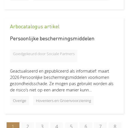
Arbocatalogus artikel
Persoonlijke beschermingsmiddelen
Goedgekeurd door Sociale Partners
Geactualiseerd en gepubliceerd als informatief: maart
2026 Persoonlijke beschermingsmiddelen voorkomen
gezondheidsschade. Ze mogen pas gebruikt worden als
de risico’s niet op een andere manier kunn…
Overige
Hoveniers en Groenvoorziening
Paginering
Huidige
1
Page
2
Page
3
Page
4
Page
5
Page
6
Page
7
Page
8