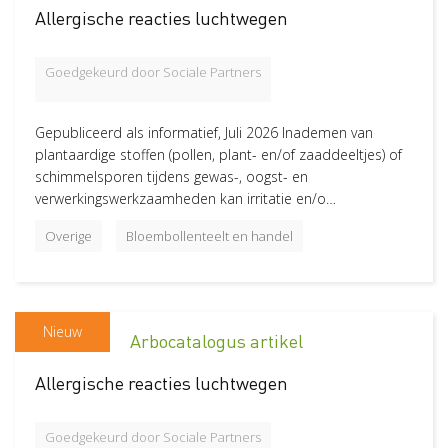
Allergische reacties luchtwegen
Wat zoek je
Goedgekeurd door Sociale Partners
Veiligheid
117
Overige
111
Gepubliceerd als informatief, Juli 2026 Inademen van
Lichamelijke belasting
73
plantaardige stoffen (pollen, plant- en/of zaaddeeltjes) of
schimmelsporen tijdens gewas-, oogst- en
Organisatie en beleid
65
verwerkingswerkzaamheden kan irritatie en/o…
Gevaarlijke stoffen
33
Overige
Werken op hoogte
Bloembollenteelt en handel
17
Gevaarlijke en biologische stoffen
17
Bijzondere (terrein)omstandigheden
16
Dieren, planten en schimmels
12
Nieuw
Arbocatalogus artikel
Machines en gebouwen
12
Allergische reacties luchtwegen
Dierenverzorging en voeren
11
Trekkers en zelfrijdende machines
10
Goedgekeurd door Sociale Partners
Handgedragen machines
9