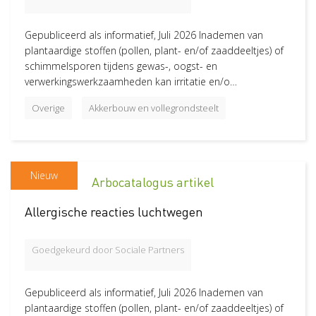
Gebouwen en accommodaties
9
Gepubliceerd als informatief, Juli 2026 Inademen van
Machines
8
plantaardige stoffen (pollen, plant- en/of zaaddeeltjes) of
Machines en opstallen
6
schimmelsporen tijdens gewas-, oogst- en
verwerkingswerkzaamheden kan irritatie en/o…
Verzorging van varkens
5
Machines en gereedschappen
5
Overige
Akkerbouw en vollegrondsteelt
Verzorging van paarden
4
Verzorging van pluimvee
4
Trekkers en overige machines
4
Nieuw
Arbocatalogus artikel
Ruwvoerwinning en landbewerking
3
Allergische reacties luchtwegen
Broederij
2
Onkruidbestrijding
2
Goedgekeurd door Sociale Partners
Veiligheidsinstructies
2
Legionella
1
Gepubliceerd als informatief, Juli 2026 Inademen van
plantaardige stoffen (pollen, plant- en/of zaaddeeltjes) of
Sector