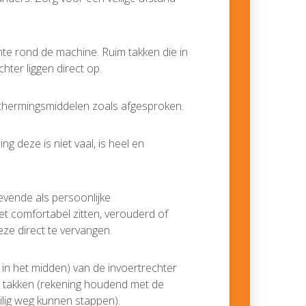
te rond de machine. Ruim takken die in
hter liggen direct op.
schermingsmiddelen zoals afgesproken.
g deze is niet vaal, is heel en
evende als persoonlijke
t comfortabel zitten, verouderd of
eze direct te vervangen.
t in het midden) van de invoertrechter
an takken (rekening houdend met de
eilig weg kunnen stappen).