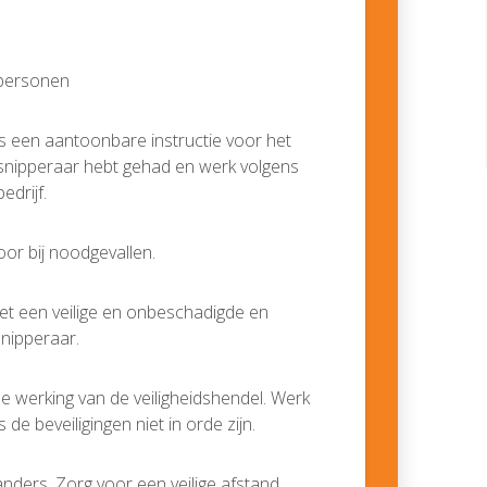
 personen
ls een aantoonbare instructie voor het
snipperaar hebt gehad en werk volgens
edrijf.
or bij noodgevallen.
et een veilige en onbeschadigde en
nipperaar.
e werking van de veiligheidshendel. Werk
de beveiligingen niet in orde zijn.
ders. Zorg voor een veilige afstand