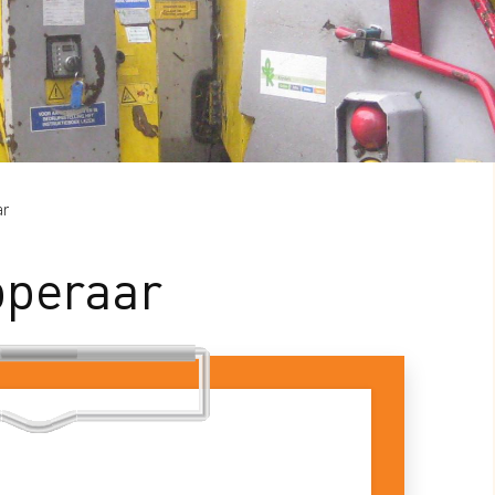
ar
pperaar