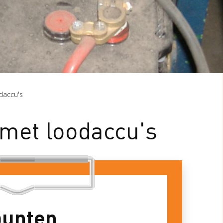
daccu's
 met loodaccu's
punten