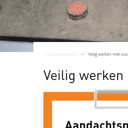
Kruimelpad
Tuinzaadbedrijven
Veilig werken met loo
Veilig werken
Aandachts