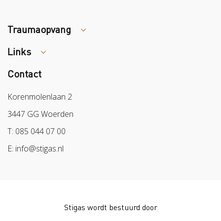
Traumaopvang
Links
Tips arbocatalogus?
Contact
Colland
Sazas
Korenmolenlaan 2
BPL
3447 GG Woerden
Arbeidsmarkt
T: 085 044 07 00
E: info@stigas.nl
Stigas wordt bestuurd door