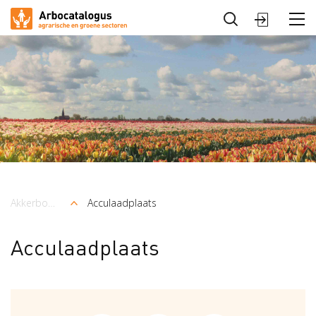
Sluiten
Arbocatalogus
Sectoren
Akkerbouw en vollegrondsteelt
Acculaadplaats
Kruimelpad
Acculaadplaats