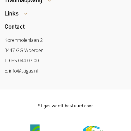
Links
Tips arbocatalogus?
Contact
Colland
Sazas
Korenmolenlaan 2
BPL
3447 GG Woerden
Arbeidsmarkt
T: 085 044 07 00
E: info@stigas.nl
Stigas wordt bestuurd door