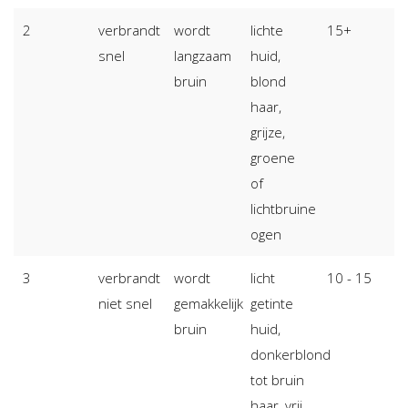
2
verbrandt
wordt
lichte
15+
snel
langzaam
huid,
bruin
blond
haar,
grijze,
groene
of
lichtbruine
ogen
3
verbrandt
wordt
licht
10 - 15
niet snel
gemakkelijk
getinte
bruin
huid,
donkerblond
tot bruin
haar, vrij