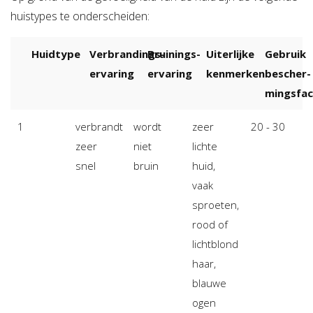
huistypes te onderscheiden:
Huidtype
Verbrandings-
Bruinings-
Uiterlijke
Gebruik
ervaring
ervaring
kenmerken
bescher-
mingsfac
1
verbrandt
wordt
zeer
20 - 30
zeer
niet
lichte
snel
bruin
huid,
vaak
sproeten,
rood of
lichtblond
haar,
blauwe
ogen