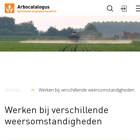
Sluite
Arbocatalogus
Sectoren
Akkerbouw en vollegrondsteelt
Werken bij verschillende weersomstandigheden
Kruimelpad
Werken bij verschillende
weersomstandigheden