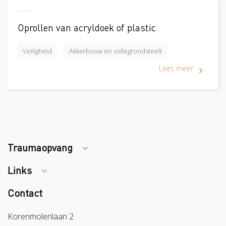
Oprollen van acryldoek of plastic
Veiligheid
Akkerbouw en vollegrondsteelt
Lees meer
Traumaopvang
Links
Tips arbocatalogus?
Contact
Colland
Sazas
Korenmolenlaan 2