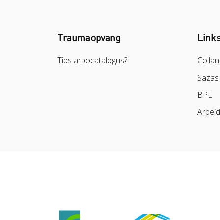
Traumaopvang
Link
Tips arbocatalogus?
Collan
Sazas
BPL
Arbei