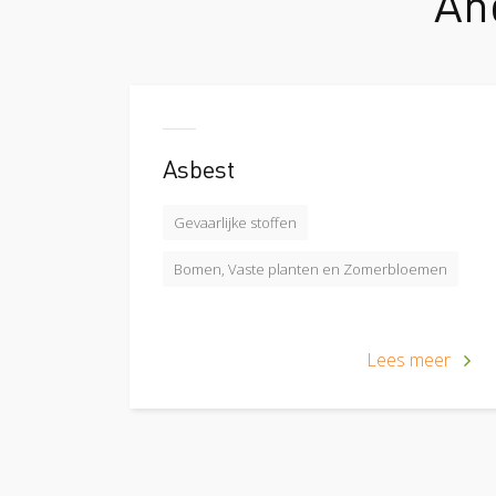
An
Asbest
Gevaarlijke stoffen
Bomen, Vaste planten en Zomerbloemen
Lees meer