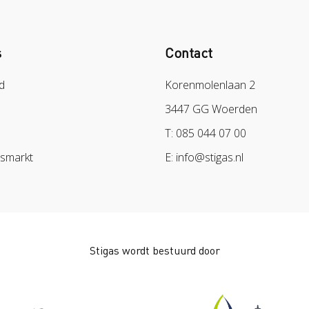
s
Contact
d
Korenmolenlaan 2
3447 GG Woerden
T: 085 044 07 00
dsmarkt
E: info@stigas.nl
Stigas wordt bestuurd door