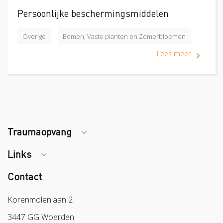
Persoonlijke beschermingsmiddelen
Overige
Bomen, Vaste planten en Zomerbloemen
Lees meer
Traumaopvang
Links
Tips arbocatalogus?
Contact
Colland
Sazas
Korenmolenlaan 2
BPL
3447 GG Woerden