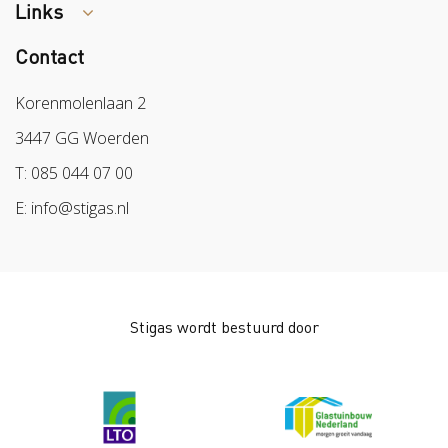
Links
Tips arbocatalogus?
Contact
Colland
Sazas
Korenmolenlaan 2
BPL
3447 GG Woerden
Arbeidsmarkt
T: 085 044 07 00
E: info@stigas.nl
Stigas wordt bestuurd door