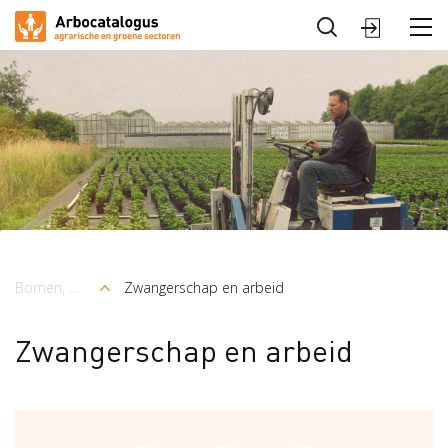
Sluiten
Arbocatalogus
Sectoren
Bomen, Vaste planten en Zomerbloemen
Zwangerschap en arbeid
Kruimelpad
Zwangerschap en arbeid