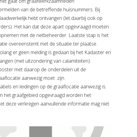
er het gaat om graafwerkzaamheden
et vermelden van de betreffende huisnummers. Bij
daadwerkelijk hebt ontvangen (let daarbij ook op
rders). Het kan dat deze apart opgevraagd moeten
opnemen met de netbeheerder. Laatste stap is het
tie overeenstemt met de situatie ter plaatse.
olang er geen melding is gedaan bij het Kadaster en
vangen (met uitzondering van calamiteiten).
 poster met daarop de onderdelen uit de
raaflocatie aanwezig moet zijn.
kabels en leidingen op de graaflocatie aanwezig is.
m het graafgebied opgevraagd worden het
t deze verkregen aanvullende informatie mag niet