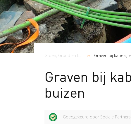
Kruimelpad
Groen, Grond en Infrastructuur (Loonwerk)
Graven bij kabels, 
Graven bij kab
buizen
Goedgekeurd door Sociale Partners