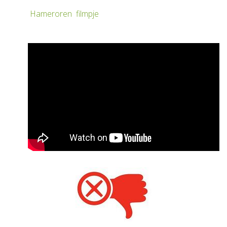
Hameroren
filmpje