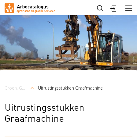
Sluiten
Arbocatalogus
Sectoren
Groen, Grond en Infrastructuur (Loonwerk)
Uitrustingsstukken Graafmachine
Kruimelpad
Uitrustingsstukken
Graafmachine