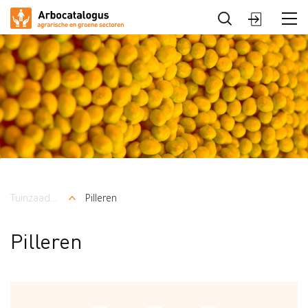
Sluiten
Arbocatalogus
Sectoren
Tuinzaadbedrijven
Pilleren
Kruimelpad
Pilleren