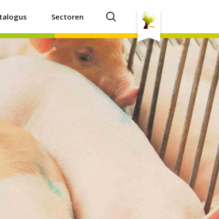
talogus
Sectoren