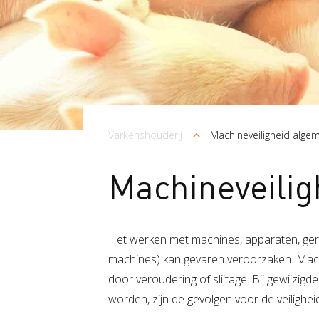
Kruimelpad
Varkenshouderij
Machineveiligheid alge
Machineveili
Het werken met machines, apparaten, ger
machines) kan gevaren veroorzaken. Machi
door veroudering of slijtage. Bij gewijzig
worden, zijn de gevolgen voor de veiligh