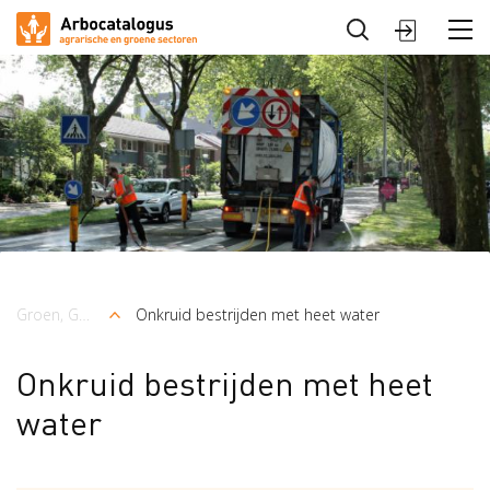
Sluiten
Arbocatalogus
Sectoren
Groen, Grond en Infrastructuur (Loonwerk)
Onkruid bestrijden met heet water
Kruimelpad
Onkruid bestrijden met heet
water