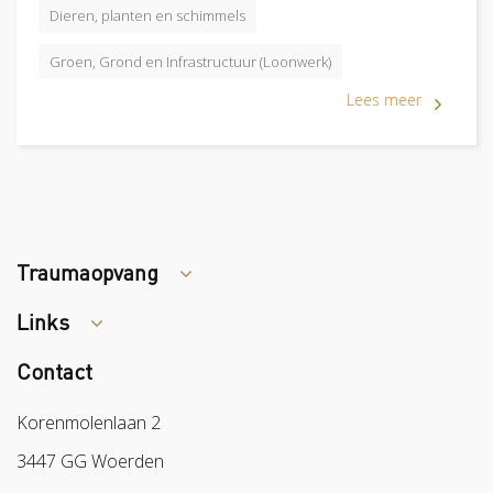
Dieren, planten en schimmels
Groen, Grond en Infrastructuur (Loonwerk)
Lees meer
Traumaopvang
Links
Tips arbocatalogus?
Contact
Colland
Sazas
Korenmolenlaan 2
BPL
3447 GG Woerden
Arbeidsmarkt