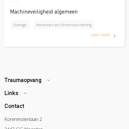
Machineveiligheid algemeen
Overige
Hoveniers en Groenvoorziening
Lees meer
Traumaopvang
Links
Tips arbocatalogus?
Contact
Colland
Sazas
Korenmolenlaan 2
BPL