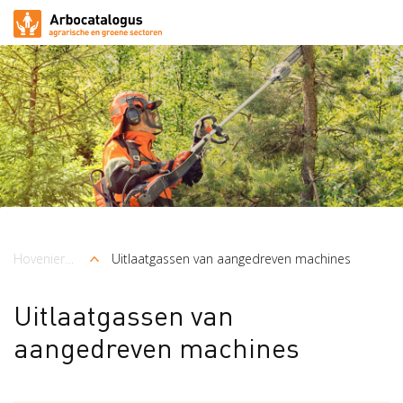
Arbocatalogus
Sectoren
Hoveniers en Groenvoorziening
Uitlaatgassen van aangedreven machines
Kruimelpad
Uitlaatgassen van
aangedreven machines