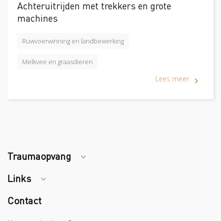
Achteruitrijden met trekkers en grote
machines
Ruwvoerwinning en landbewerking
Melkvee en graasdieren
Lees meer
Traumaopvang
Links
Tips arbocatalogus?
Contact
Colland
Sazas