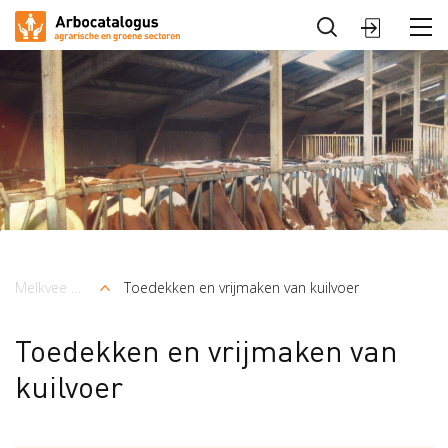
Sluiten
Arbocatalogus
Sectoren
Melkvee en graasdieren
Toedekken en vrijmaken van kuilvoer
Kruimelpad
Toedekken en vrijmaken van
kuilvoer