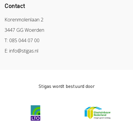
Contact
Colland
Sazas
Korenmolenlaan 2
BPL
3447 GG Woerden
Arbeidsmarkt
T: 085 044 07 00
E: info@stigas.nl
Stigas wordt bestuurd door