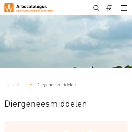
Sluiten
Arbocatalogus
Sectoren
Paardenhouderij
Diergeneesmiddelen
Kruimelpad
Diergeneesmiddelen