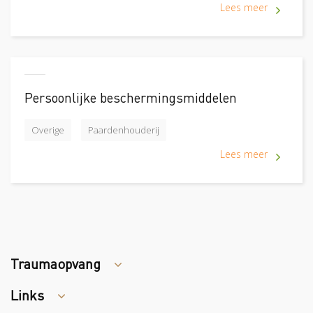
Lees meer
Persoonlijke beschermingsmiddelen
Overige
Paardenhouderij
Lees meer
Traumaopvang
Links
Tips arbocatalogus?