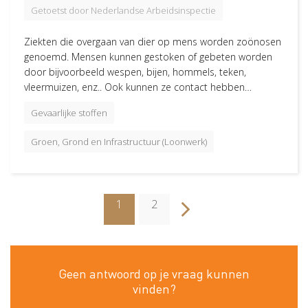
Getoetst door Nederlandse Arbeidsinspectie
Ziekten die overgaan van dier op mens worden zoönosen
genoemd. Mensen kunnen gestoken of gebeten worden
door bijvoorbeeld wespen, bijen, hommels, teken,
vleermuizen, enz.. Ook kunnen ze contact hebben…
Gevaarlijke stoffen
Groen, Grond en Infrastructuur (Loonwerk)
V
o
l
g
e
d
e
p
a
g
i
n
n
a
Paginering
Huidige
1
Page
2
pagina
Geen antwoord op je vraag kunnen
vinden?