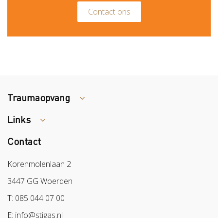
Contact ons
Traumaopvang
Links
Tips arbocatalogus?
Contact
Colland
Sazas
Korenmolenlaan 2
BPL
3447 GG Woerden
Arbeidsmarkt
T: 085 044 07 00
E: info@stigas.nl