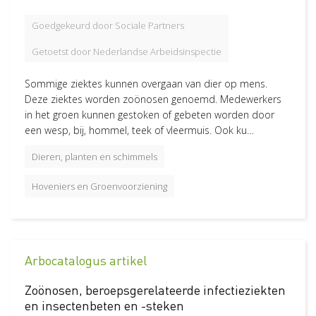
Goedgekeurd door Sociale Partners
Getoetst door Nederlandse Arbeidsinspectie
Sommige ziektes kunnen overgaan van dier op mens.
Deze ziektes worden zoönosen genoemd. Medewerkers
in het groen kunnen gestoken of gebeten worden door
een wesp, bij, hommel, teek of vleermuis. Ook ku…
Dieren, planten en schimmels
Hoveniers en Groenvoorziening
Arbocatalogus artikel
Zoönosen, beroepsgerelateerde infectieziekten
en insectenbeten en -steken