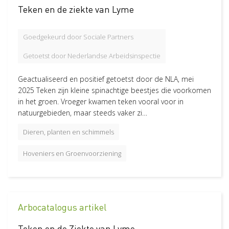
Arbocatalogus artikel
6
Teken en de ziekte van Lyme
Wat zoek je
Goedgekeurd door Sociale Partners
Dieren, planten en schimmels
2
Getoetst door Nederlandse Arbeidsinspectie
Gevaarlijke en biologische stoffen
2
Geactualiseerd en positief getoetst door de NLA, mei
Gevaarlijke stoffen
1
2025 Teken zijn kleine spinachtige beestjes die voorkomen
Organisatie en beleid
1
in het groen. Vroeger kwamen teken vooral voor in
natuurgebieden, maar steeds vaker zi…
Sector
Dieren, planten en schimmels
Bos en Natuur
3
Hoveniers en Groenvoorziening
Hoveniers en Groenvoorziening
2
Groen, Grond en Infrastructuur (Loonwerk)
1
Arbocatalogus artikel
Teken en de Ziekte van Lyme