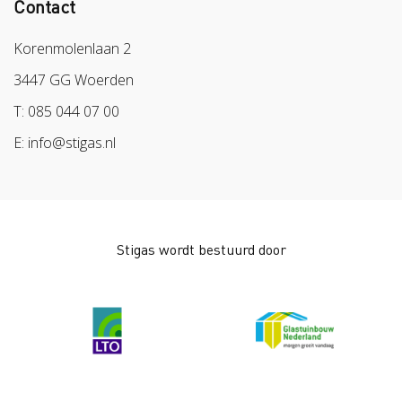
Contact
Colland
Sazas
Korenmolenlaan 2
BPL
3447 GG Woerden
Arbeidsmarkt
T: 085 044 07 00
E: info@stigas.nl
Stigas wordt bestuurd door