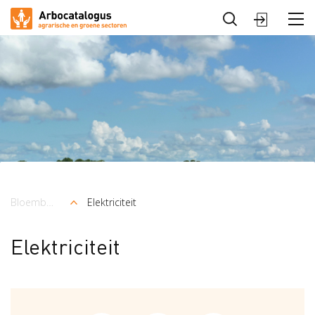
Sluiten
Arbocatalogus
Sectoren
Bloembollenteelt en handel
Elektriciteit
Kruimelpad
Elektriciteit