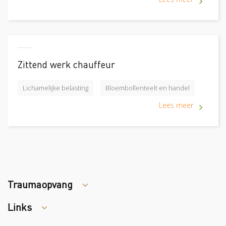
Zittend werk chauffeur
Lichamelijke belasting
Bloembollenteelt en handel
Lees meer
Traumaopvang
Links
Tips arbocatalogus?