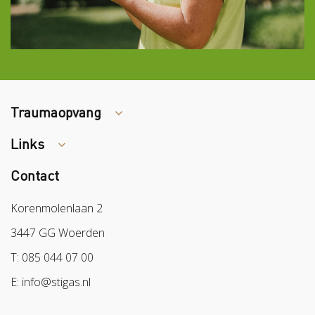
Traumaopvang
Links
Tips arbocatalogus?
Contact
Colland
Sazas
Korenmolenlaan 2
BPL
3447 GG Woerden
Arbeidsmarkt
T: 085 044 07 00
E: info@stigas.nl