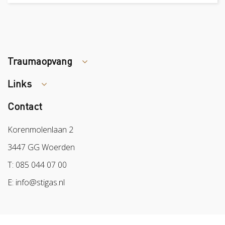
Traumaopvang
Links
Tips arbocatalogus?
Contact
Colland
Sazas
Korenmolenlaan 2
BPL
3447 GG Woerden
Arbeidsmarkt
T: 085 044 07 00
E: info@stigas.nl