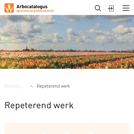
Sluiten
Arbocatalogus
Sectoren
Bloembollenteelt en handel
Repeterend werk
Kruimelpad
Repeterend werk