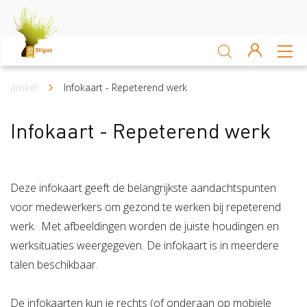
Sluiten
Arbocatalogus
artikel
Infokaart - Repeterend werk
Kruimelpad
Kennisbank
Infokaart - Repeterend werk
Sectoren
Deze infokaart geeft de belangrijkste aandachtspunten
Akkerbouw en vollegrondsteelt
Bloembollenteelt en hande
voor medewerkers om gezond te werken bij repeterend
Veiligheid
werk. Met afbeeldingen worden de juiste houdingen en
werksituaties weergegeven. De infokaart is in meerdere
Verzuim
Veiligheid
talen beschikbaar.
Risico Inventarisatie & Evaluatie (RIE)
Machineveilig
Vitaliteit
Verzuim
De infokaarten kun je rechts (of onderaan op mobiele