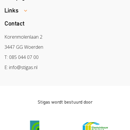
Melden van een arbeidsongeval
Links
Week van de Teek
Vacatures
Veilig vrijwilligerswerk in het groen
Contact
Colland
Aanmelden nieuwsbrief
Samen naar lichter werk
Sazas
Korenmolenlaan 2
Veilig op 1
BPL
3447 GG Woerden
Pak stof aan!
Arbeidsmarkt
T: 085 044 07 00
Bescherm bewust
E: info@stigas.nl
Werken aan morgen
Stigas wordt bestuurd door