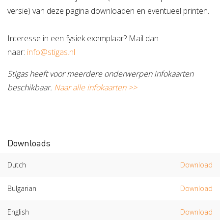
versie) van deze pagina downloaden en eventueel printen.
Verzuimbegeleiding
Arbopakket seizoenswerker
Actueel
Vitaliteit
Vitaliteitsscan
Vertrouwenspersoon
Vitaliteits
Over Stigas
Actueel
Interesse in een fysiek exemplaar? Mail dan
naar:
info@stigas.nl
Nieuws
Nieuwsbrief
Publicaties
Agenda
Onze diensten
Stigas heeft voor meerdere onderwerpen infokaarten
3V's van Stigas
Aan de slag met Vitaliteit
Aan d
beschikbaar.
Naar alle infokaarten >>
Downloads
Dutch
Download
Bulgarian
Download
English
Download