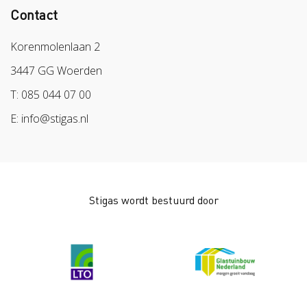
Contact
Colland
Sazas
Korenmolenlaan 2
BPL
3447 GG Woerden
Arbeidsmarkt
T: 085 044 07 00
E: info@stigas.nl
Stigas wordt bestuurd door