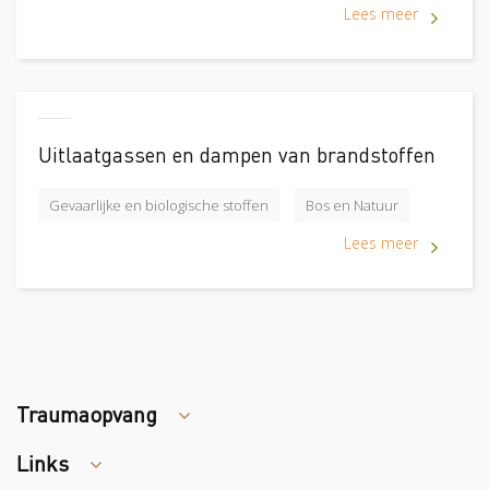
Lees meer
Uitlaatgassen en dampen van brandstoffen
Gevaarlijke en biologische stoffen
Bos en Natuur
Lees meer
Traumaopvang
Links
Tips arbocatalogus?