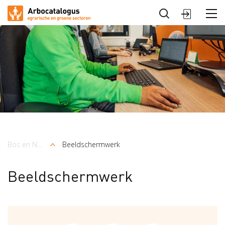
Sluiten
Arbocatalogus
Sectoren
Bos en Natuur
Beeldschermwerk
Kruimelpad
Beeldschermwerk