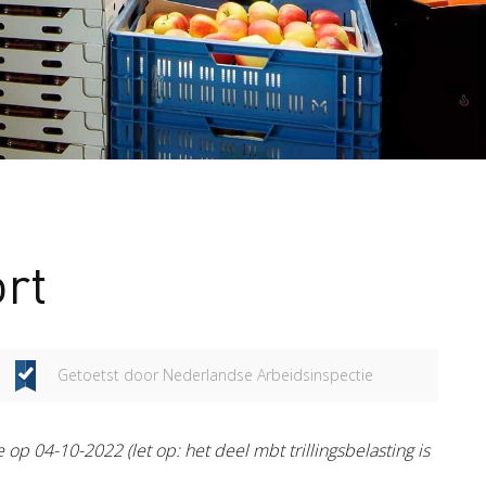
ort
Getoetst door Nederlandse Arbeidsinspectie
 op 04-10-2022 (let op: het deel mbt trillingsbelasting is