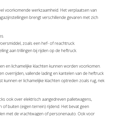
n veel voorkomende werkzaamheid. Het verplaatsen van
azijnstellingen brengt verschillende gevaren met zich
es.
oersmiddel, zoals een hef- of reachtruck.
ling aan trillingen bij rijden op de heftruck.
len en lichamelijke klachten kunnen worden voorkomen.
n overrijden, vallende lading en kantelen van de heftruck
t kunnen er lichamelijke klachten optreden zoals rug, nek
ucks ook over elektrisch aangedreven palletwagens,
of buiten (eigen terrein) rijdend. Het bevat geen
ijden met de vrachtwagen of personenauto. Ook voor