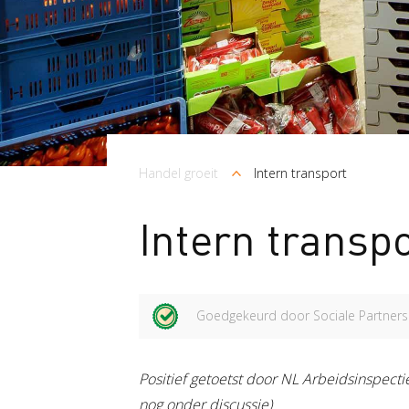
Kruimelpad
Handel groeit
Intern transport
Intern transp
Goedgekeurd door Sociale Partners
Positief getoetst door NL Arbeidsinspectie
nog onder discussie)