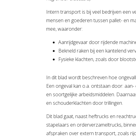
Intern transport is bij veel bedrijven ee
mensen en goederen tussen pallet- en mag
mee, waaronder:
Aanrijdgevaar door rijdende machin
Bekneld raken bij een kantelend verv
Fysieke klachten, zoals door blootstel
In dit blad wordt beschreven hoe ongeval
Een ongeval kan o.a. ontstaan door: aan- e
en soortgelijke arbeidsmiddelen. Daarnaas
en schouderklachten door trillingen.
Dit blad gaat, naast heftrucks en reachtr
stapelaars en orderverzameltrucks, binnen 
afspraken over extern transport, zoals r