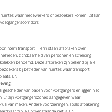
n ruimtes waar medewerkers of bezoekers komen. Dit kan
voetgangerscorridors.
oor intern transport. Hierin staan afspraken over
s, snelheden, zichtbaarheid van personen en scheiding
kplekken benoemd. Deze afspraken zijn bekend bij alle
ezoekers bij betreden van ruimtes waar transport
plaats. EN:
eving:
k gescheiden van paden voor voetgangers en liggen niet
en. Er zijn voetgangerszones aangegeven waar
uik van maken. Andere voorzieningen, zoals afbakening
rdbaar zijn, als bovenstaande niet is. EN: