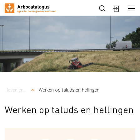
Sluiten
Arbocatalogus
Sectoren
Hoveniers en Groenvoorziening
Werken op taluds en hellingen
Kruimelpad
Werken op taluds en hellingen