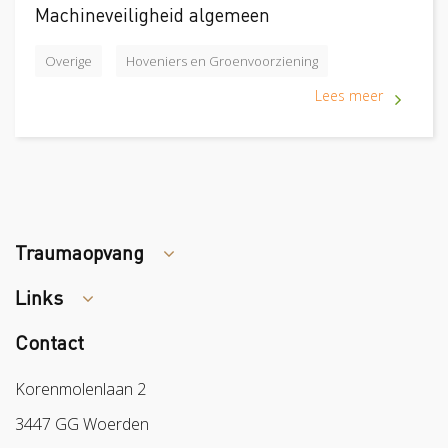
Machineveiligheid algemeen
Overige
Hoveniers en Groenvoorziening
Lees meer
Traumaopvang
Links
Tips arbocatalogus?
Contact
Colland
Sazas
Korenmolenlaan 2
BPL
3447 GG Woerden