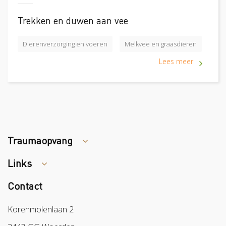
Trekken en duwen aan vee
Dierenverzorging en voeren
Melkvee en graasdieren
Lees meer
Traumaopvang
Links
Tips arbocatalogus?
Contact
Colland
Sazas
Korenmolenlaan 2
BPL