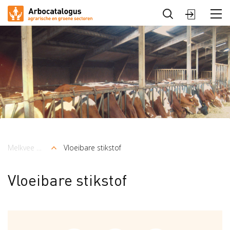
Sluiten
Arbocatalogus
Sectoren
Melkvee en graasdieren
Vloeibare stikstof
Kruimelpad
Vloeibare stikstof