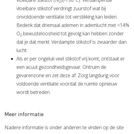
vloeibare stikstof (N
)(-196°C). Verdampende
2
vloeibare stikstof verdringt zuurstof wat bij
onvoldoende ventilatie tot verstikking kan leiden.
Bedenk dat driemaal ademen in ademlucht met <14%
O
bewusteloosheid tot gevolg kan hebben zonder
2
dat je dat merkt. Verdampte stikstof is zwaarder dan
lucht.
Als er per ongeluk veel stikstof vrij komt, ontstaat er
een acuut gezondheidsgevaar. Ontruim de
gevarenzone en zet deze af. Zorg langdurig voor
voldoende ventilatie voordat de ruimte opnieuw
wordt betreden.
Meer informatie
Nadere informatie is onder anderen te vinden op de site