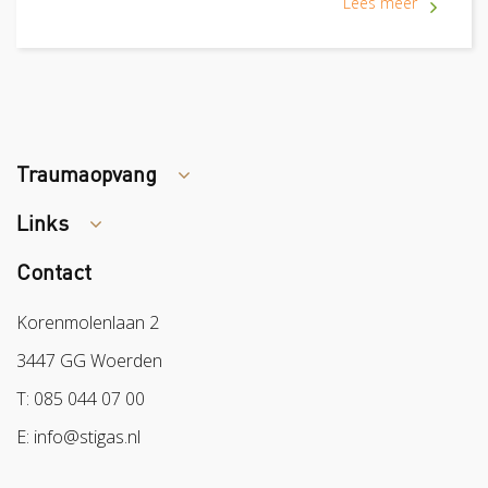
Lees meer
Traumaopvang
Links
Tips arbocatalogus?
Contact
Colland
Sazas
Korenmolenlaan 2
BPL
3447 GG Woerden
Arbeidsmarkt
T: 085 044 07 00
E: info@stigas.nl