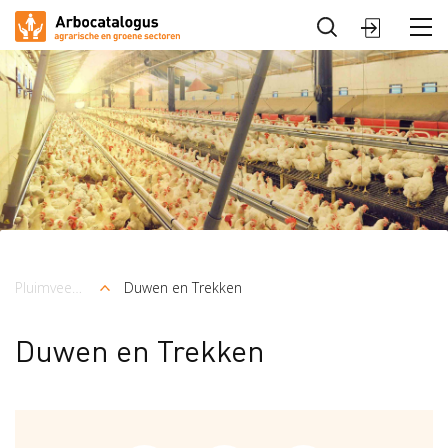
Sluiten
Arbocatalogus
Sectoren
Pluimveehouderij
Duwen en Trekken
Kruimelpad
Duwen en Trekken