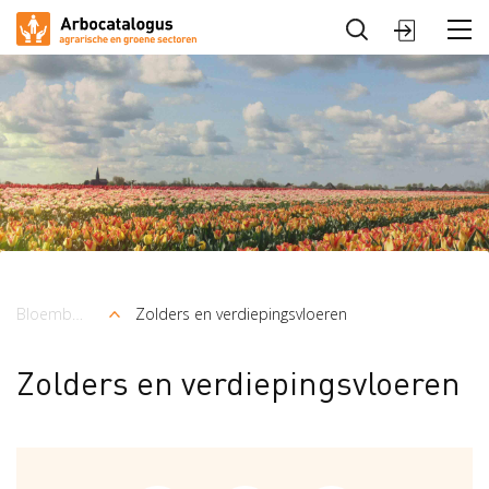
Sluiten
Arbocatalogus
Sectoren
Bloembollenteelt en handel
Zolders en verdiepingsvloeren
Kruimelpad
Zolders en verdiepingsvloeren