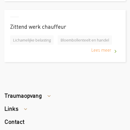
Zittend werk chauffeur
Lichamelijke belasting
Bloembollenteelt en handel
Lees meer
Traumaopvang
Links
Tips arbocatalogus?
Contact
Colland