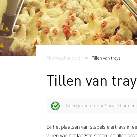
Kruimelpad
Pluimveehouderij
Tillen van trays
Tillen van tra
Goedgekeurd door Sociale Partners
Bij het plaatsen van stapels eiertrays in e
vullen van het laagste schap) en tillen bo