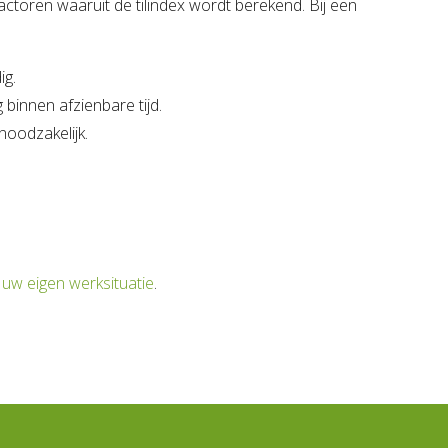
actoren waaruit de tilindex wordt berekend. Bij een
ig.
 binnen afzienbare tijd.
noodzakelijk.
 uw eigen werksituatie
.