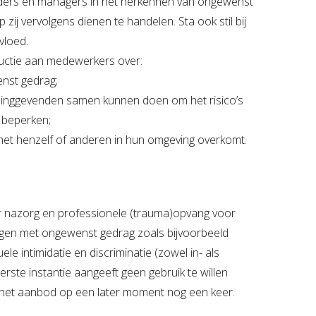
eiders en managers in het herkennen van ongewenst
zij vervolgens dienen te handelen. Sta ook stil bij
vloed.
tructie aan medewerkers over:
nst gedrag;
dinggevenden samen kunnen doen om het risico’s
 beperken;
het henzelf of anderen in hun omgeving overkomt.
 nazorg en professionele (trauma)opvang voor
jgen met ongewenst gedrag zoals bijvoorbeeld
ele intimidatie en discriminatie (zowel in- als
eerste instantie aangeeft geen gebruik te willen
het aanbod op een later moment nog een keer.