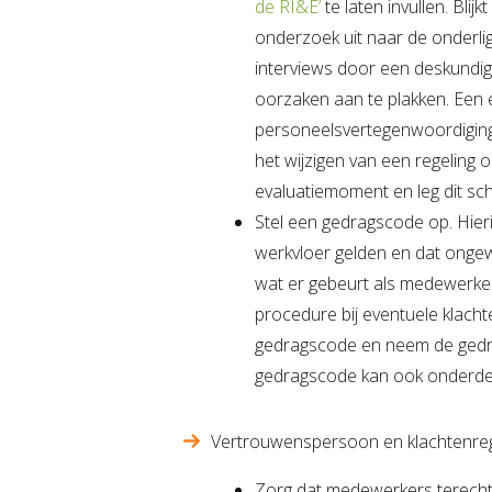
de RI&E’
te laten invullen. Blij
onderzoek uit naar de onderli
interviews door een deskundi
oorzaken aan te plakken. Een
personeelsvertegenwoordiging (
het wijzigen van een regeling 
evaluatiemoment en leg dit schri
Stel een gedragscode op. Hie
werkvloer gelden en dat ongew
wat er gebeurt als medewerker
procedure bij eventuele klacht
gedragscode en neem de gedra
gedragscode kan ook onderde
Vertrouwenspersoon en klachtenreg
Zorg dat medewerkers terecht 