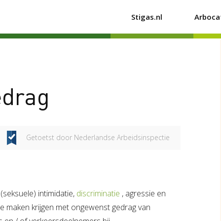
Stigas.nl
Arboca
edrag
Getoetst door Nederlandse Arbeidsinspectie
eksuele) intimidatie,
discriminatie
, agressie en
e maken krijgen met ongewenst gedrag van
 en / of verkeersdeelnemers bij