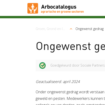
Kruimelpad
Groen, Grond en Infrastructuur (Loonwerk)
Ongewenst gedrag
Ongewenst g
Goedgekeurd door Sociale Partners
Geactualiseerd: april 2024
Onder ongewenst gedrag wordt verstaan (s
geweld en pesten. Medewerkers kunnen t
collega’s en van derden, zoals omstanders