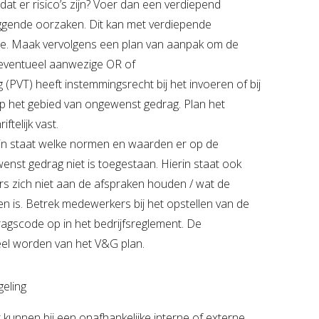
kt dat er risico’s zijn? Voer dan een verdiepend
ggende oorzaken. Dit kan met verdiepende
ge. Maak vervolgens een plan van aanpak om de
 eventueel aanwezige OR of
PVT) heeft instemmingsrecht bij het invoeren of bij
op het gebied van ongewenst gedrag. Plan het
ftelijk vast.
rin staat welke normen en waarden er op de
enst gedrag niet is toegestaan. Hierin staat ook
s zich niet aan de afspraken houden / wat de
en is. Betrek medewerkers bij het opstellen van de
gscode op in het bedrijfsreglement. De
el worden van het V&G plan.
eling
kunnen bij een onafhankelijke interne of externe