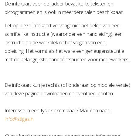
De infokaart voor de ladder bevat korte teksten en
Verzuimbegeleiding
Arbopakket seizoenswerker
Actueel
Vitaliteit
pictogrammen en is ook in meerdere talen beschikbaar.
Vitaliteitsscan
Vertrouwenspersoon
Vitaliteits
Over Stigas
Actueel
Let op, deze infokaart vervangt niet het delen van een
schriftelijke instructie (waaronder een handleiding), een
Nieuws
Nieuwsbrief
Publicaties
Agenda
Onze diensten
instructie op de werkplek of het volgen van een
3V's van Stigas
Aan de slag met Vitaliteit
Aan d
opleiding. Het vormt als het ware een geheugensteuntje
met de belangrijkste aandachtspunten voor medewerkers.
De infokaart kun je rechts (of onderaan op mobiele versie)
van deze pagina downloaden en eventueel printen.
Interesse in een fysiek exemplaar? Mail dan naar:
info@stigas.nl