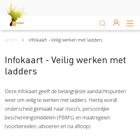
Sluiten
Arbocatalogus
artikel
Infokaart - Veilig werken met ladders
Kruimelpad
Kennisbank
Infokaart - Veilig werken met
ladders
Sectoren
Akkerbouw en vollegrondsteelt
Bloembollenteelt en hande
Deze infokaart geeft de belangrijkste aandachtspunten
weer om veilig te werken met ladders. Hierbij wordt
Veiligheid
onderscheid gemaakt naar risico’s, persoonlijke
beschermingsmiddelen (PBM’s) en maatregelen
Verzuim
Veiligheid
(voorbereiden, uitvoeren en na afloop).
Risico Inventarisatie & Evaluatie (RIE)
Machineveilig
Vitaliteit
Verzuim