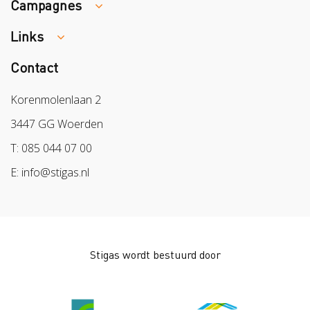
Campagnes
Traumaopvang
Melden van een arbeidsongeval
Links
Week van de Teek
Vacatures
Veilig vrijwilligerswerk in het groen
Contact
Colland
Aanmelden nieuwsbrief
Samen naar lichter werk
Sazas
Korenmolenlaan 2
Veilig op 1
BPL
3447 GG Woerden
Pak stof aan!
Arbeidsmarkt
T: 085 044 07 00
Bescherm bewust
E: info@stigas.nl
Werken aan morgen
Stigas wordt bestuurd door