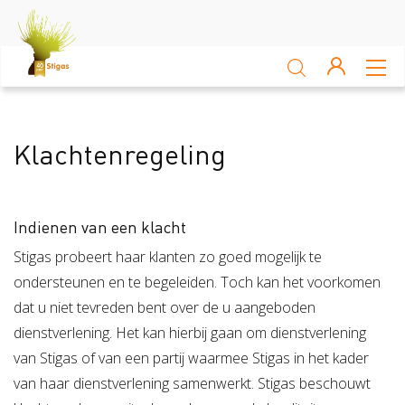
Sluiten
Arbocatalogus
Klachtenregeling
Kennisbank
Sectoren
Indienen van een klacht
Akkerbouw en vollegrondsteelt
Bloembollenteelt en hande
Stigas probeert haar klanten zo goed mogelijk te
ondersteunen en te begeleiden. Toch kan het voorkomen
Veiligheid
dat u niet tevreden bent over de u aangeboden
dienstverlening. Het kan hierbij gaan om dienstverlening
Verzuim
Veiligheid
van Stigas of van een partij waarmee Stigas in het kader
Risico Inventarisatie & Evaluatie (RIE)
Machineveilig
van haar dienstverlening samenwerkt. Stigas beschouwt
Vitaliteit
Verzuim