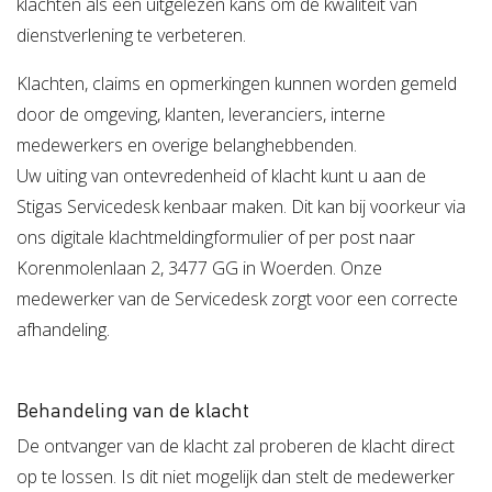
klachten als een uitgelezen kans om de kwaliteit van
Verzuimbegeleiding
Arbopakket seizoenswerker
Actueel
Vitaliteit
dienstverlening te verbeteren.
Vitaliteitsscan
Vertrouwenspersoon
Vitaliteits
Over Stigas
Actueel
Klachten, claims en opmerkingen kunnen worden gemeld
door de omgeving, klanten, leveranciers, interne
Nieuws
Nieuwsbrief
Publicaties
Agenda
Onze diensten
medewerkers en overige belanghebbenden.
Uw uiting van ontevredenheid of klacht kunt u aan de
3V's van Stigas
Aan de slag met Vitaliteit
Aan d
Stigas Servicedesk kenbaar maken. Dit kan bij voorkeur via
ons digitale klachtmeldingformulier of per post naar
Korenmolenlaan 2, 3477 GG in Woerden. Onze
medewerker van de Servicedesk zorgt voor een correcte
afhandeling.
Behandeling van de klacht
De ontvanger van de klacht zal proberen de klacht direct
op te lossen. Is dit niet mogelijk dan stelt de medewerker