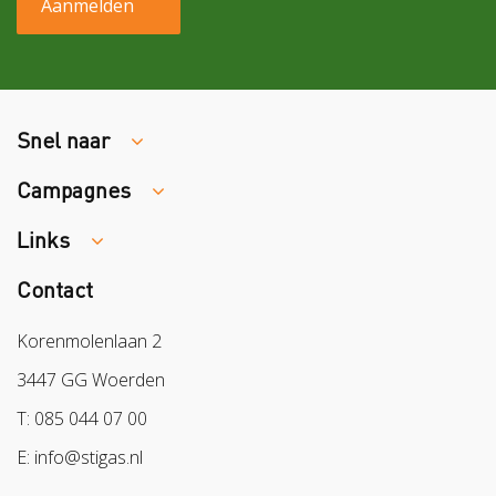
Snel naar
Campagnes
Traumaopvang
Melden van een arbeidsongeval
Links
Week van de Teek
Vacatures
Veilig vrijwilligerswerk in het groen
Contact
Colland
Aanmelden nieuwsbrief
Samen naar lichter werk
Sazas
Korenmolenlaan 2
Veilig op 1
BPL
3447 GG Woerden
Pak stof aan!
Arbeidsmarkt
T: 085 044 07 00
Bescherm bewust
E: info@stigas.nl
Werken aan morgen