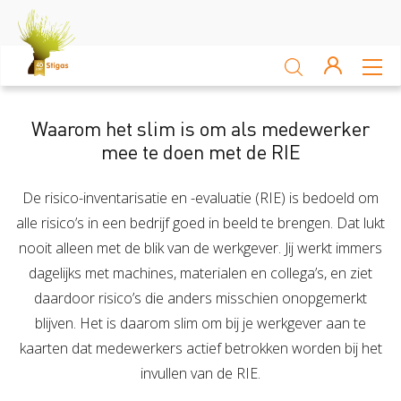
Sluiten
Arbocatalogus
Waarom het slim is om als medewerker
mee te doen met de RIE
Kennisbank
De risico-inventarisatie en -evaluatie (RIE) is bedoeld om
Sectoren
alle risico’s in een bedrijf goed in beeld te brengen. Dat lukt
Akkerbouw en vollegrondsteelt
Bloembollenteelt en hande
nooit alleen met de blik van de werkgever. Jij werkt immers
dagelijks met machines, materialen en collega’s, en ziet
Veiligheid
daardoor risico’s die anders misschien onopgemerkt
blijven. Het is daarom slim om bij je werkgever aan te
Verzuim
Veiligheid
kaarten dat medewerkers actief betrokken worden bij het
invullen van de RIE.
Risico Inventarisatie & Evaluatie (RIE)
Machineveilig
Vitaliteit
Verzuim