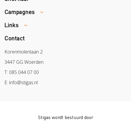
Campagnes
Traumaopvang
Melden van een arbeidsongeval
Links
Week van de Teek
Vacatures
Veilig vrijwilligerswerk in het groen
Contact
Colland
Aanmelden nieuwsbrief
Samen naar lichter werk
Sazas
Korenmolenlaan 2
Veilig op 1
BPL
3447 GG Woerden
Pak stof aan!
Arbeidsmarkt
T: 085 044 07 00
Bescherm bewust
E: info@stigas.nl
Werken aan morgen
Stigas wordt bestuurd door