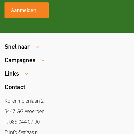
Snel naar
Campagnes
Traumaopvang
Melden van een arbeidsongeval
Links
Week van de Teek
Vacatures
Veilig vrijwilligerswerk in het groen
Contact
Colland
Aanmelden nieuwsbrief
Samen naar lichter werk
Sazas
Korenmolenlaan 2
Veilig op 1
BPL
3447 GG Woerden
Pak stof aan!
Arbeidsmarkt
T: 085 044 07 00
Bescherm bewust
E: info@stigas.nl