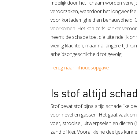
moeilijk door het lichaam worden verwijd
veroorzaken, waardoor het longweefsel m
voor kortademigheid en benauwdheid. O
voorkomen. Het kan zelfs kanker veroo
neemt de schade toe, die uiteindelijk onhe
weinig klachten, maar na langere tijd k
arbeidsongeschiktheid tot gevolg.
Terug naar inhoudsopgave
Is stof altijd scha
Stof bevat stof bijna altijd schadelijke d
voor nevel en gassen. Het gaat vaak om h
voer, strooisel, uitwerpselen en dieren 
zand of klei. Vooral kleine deeltjes kun