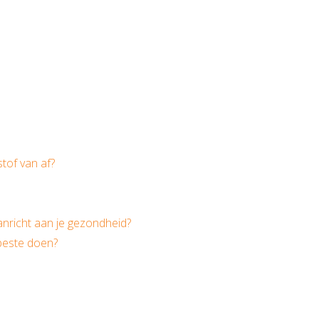
Zorgboerderij
tof van af?
anricht aan je gezondheid?
 beste doen?