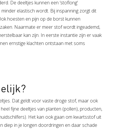
erd. De deeltjes kunnen een ‘stoflong’
inder elastisch wordt. Bij inspanning zorgt dit
ok hoesten en pijn op de borst kunnen
rzaken. Naarmate er meer stof wordt ingeademd,
rstelbaar kan zijn. In eerste instantie zijn er vaak
unnen ernstige klachten ontstaan met soms
delijk?
eeltjes. Dat geldt voor vaste droge stof, maar ook
eel fijne deeltjes van planten (pollen), producten,
(huidschilfers). Het kan ook gaan om kwartsstof uit
nen diep in je longen doordringen en daar schade