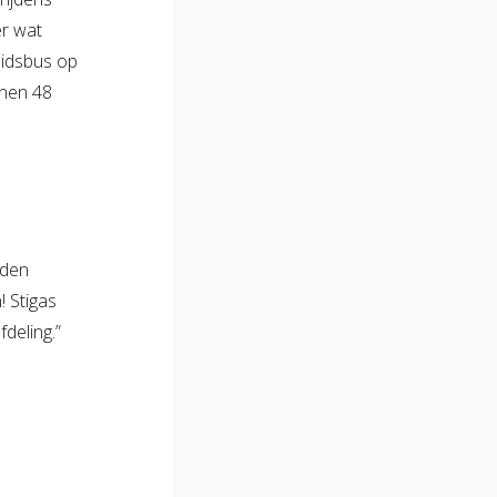
er wat
eidsbus op
nnen 48
rden
 Stigas
deling.”