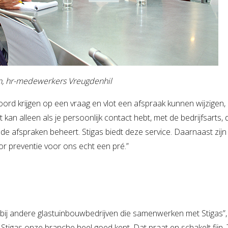
jn, hr-medewerkers Vreugdenhil
ord krijgen op een vraag en vlot een afspraak kunnen wijzigen, 
at kan alleen als je persoonlijk contact hebt, met de bedrijfsarts, 
de afspraken beheert. Stigas biedt deze service. Daarnaast zijn
or preventie voor ons echt een pré.”
ij andere glastuinbouwbedrijven die samenwerken met Stigas”, 
tigas onze branche heel goed kent. Dat praat en schakelt fijn. 