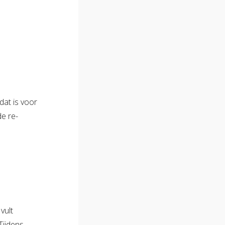
dat is voor
de re-
vult
Tijdens