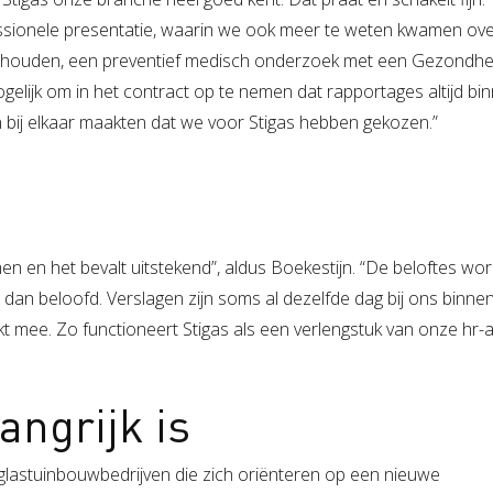
ssionele presentatie, waarin we ook meer te weten kwamen ov
an inhouden, een preventief medisch onderzoek met een Gezondh
ogelijk om in het contract op te nemen dat rapportages altijd bi
en bij elkaar maakten dat we voor Stigas hebben gekozen.”
en en het bevalt uitstekend”, aldus Boekestijn. “De beloftes wo
n beloofd. Verslagen zijn soms al dezelfde dag bij ons binnen!
 mee. Zo functioneert Stigas als een verlengstuk van onze hr-af
angrijk is
glastuinbouwbedrijven die zich oriënteren op een nieuwe