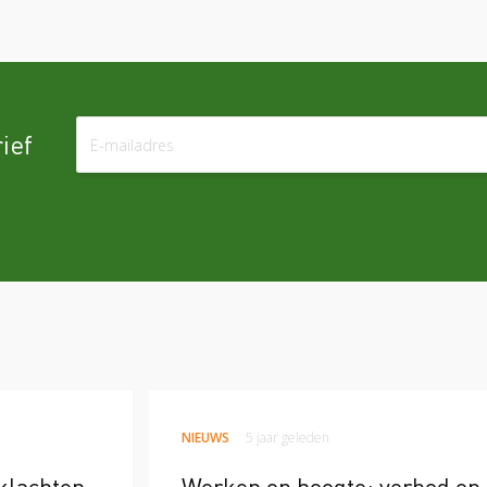
ief
NIEUWS
5 jaar geleden
 klachten
Werken op hoogte: verbod op