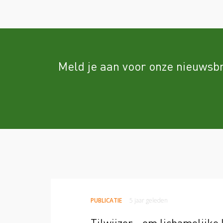
Meld je aan voor onze nieuwsbr
PUBLICATIE
5 jaar geleden
Tilwijzer - om lichamelijke