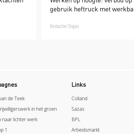
gebruik heftruck met werkba
Redactie Stigas
agnes
Links
van de Teek
Colland
vrijwilligerswerk in het groen
Sazas
naar lichter werk
BPL
op 1
Arbeidsmarkt