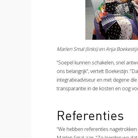
Marlen Smal (links) en Anja Boekesti
“Soepel kunnen schakelen, snel antwo
ons belangrijk”, vertelt Boekestijn. “D
integratieadviseur en met degene die 
transparantie in de kosten en oog vo
Referenties
“We hebben referenties nagetrokken b
Marlen Smal aan. “Zo leerden we dat S