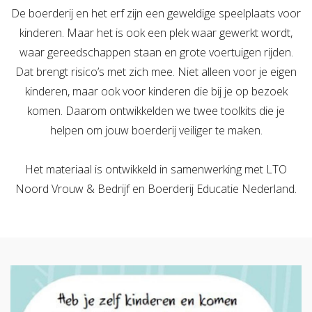
De boerderij en het erf zijn een geweldige speelplaats voor
Verzuimbegeleiding
Arbopakket seizoenswerker
Actueel
Vitaliteit
kinderen. Maar het is ook een plek waar gewerkt wordt,
Vitaliteitsscan
Vertrouwenspersoon
Vitaliteits
Over Stigas
Actueel
waar gereedschappen staan en grote voertuigen rijden.
Dat brengt risico’s met zich mee. Niet alleen voor je eigen
Nieuws
Nieuwsbrief
Publicaties
Agenda
Onze diensten
kinderen, maar ook voor kinderen die bij je op bezoek
komen. Daarom ontwikkelden we twee toolkits die je
3V's van Stigas
Aan de slag met Vitaliteit
Aan d
helpen om jouw boerderij veiliger te maken.
Het materiaal is ontwikkeld in samenwerking met LTO
Noord Vrouw & Bedrijf en Boerderij Educatie Nederland.