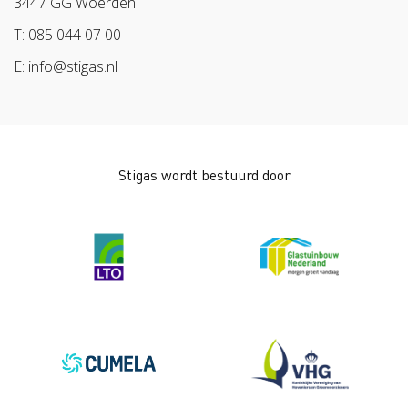
3447 GG Woerden
Pak stof aan!
Arbeidsmarkt
T: 085 044 07 00
Bescherm bewust
E: info@stigas.nl
Werken aan morgen
Stigas wordt bestuurd door