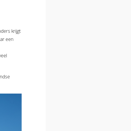
ders krijgt
aar een
veel
andse