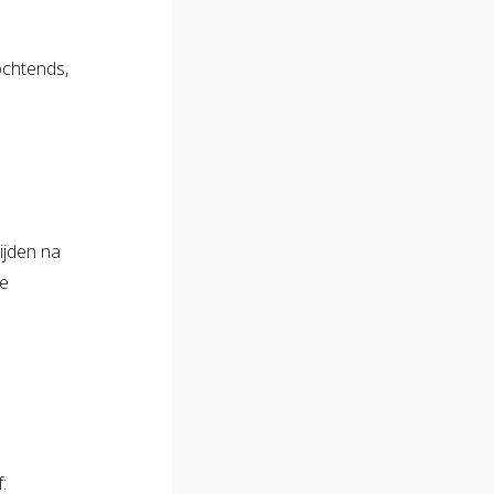
ochtends,
ijden na
de
: