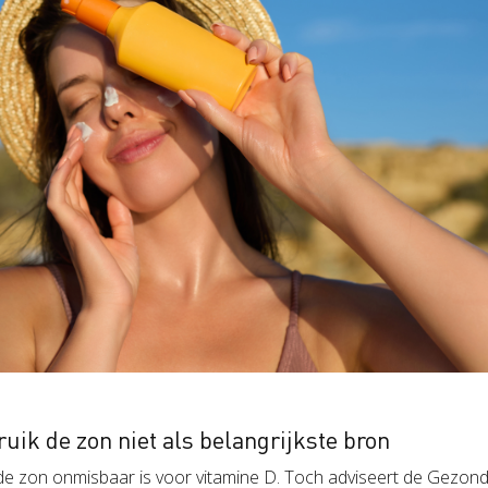
uik de zon niet als belangrijkste bron
e zon onmisbaar is voor vitamine D. Toch adviseert de Gezon