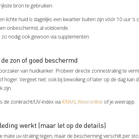
ijkste bron te gebruiken.
lichte huid is dagelijks een kwartier buiten zijn vóór 10 uur ’s 
den onbeschermd, al voldoende.
n zo nodig ook gewoon via supplementen.
it de zon of goed beschermd
oorzaker van huidkanker. Probeer directe zonnestraling te verm
of hoger. Vergeet niet: ook bij bewolking of later op de dag kan 
 zijn.
jks de zonkracht/UV-index via
KNMI
,
Weeronline
of je weerapp.
eding werkt (maar let op de details)
re mate uv-straling tegen, maar de bescherming verschilt per stof