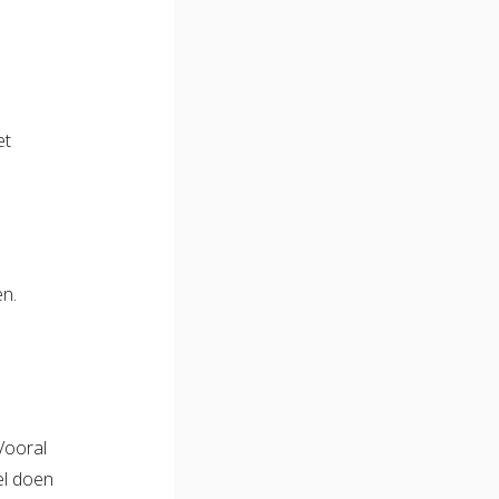
et
en.
Vooral
el doen