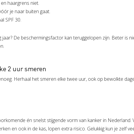
 en haargrens niet.
óór je naar buiten gaat.
aal SPF 30.
jaar? De beschermingsfactor kan teruggelopen zijn. Beter is ni
n.
elke 2 uur smeren
genoeg. Herhaal het smeren elke twee uur, ook op bewolkte dag
oorkomende én snelst stijgende vorm van kanker in Nederland. 
ken en ook in de kas, lopen extra risico. Gelukkig kun je zelf ve