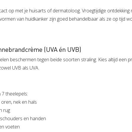
ntact op met je huisarts of dermatoloog. Vroegtijdige ontdekkin
 vormen van huidkanker zijn goed behandelbaar als ze op tijd 
zonnebrandcrème (UVA én UVB)
len beschermen tegen beide soorten straling. Kies altijd een p
zowel UVB als UVA.
 7 theelepels:
, oren, nek en hals
n rug
 schouders en handen
en voeten