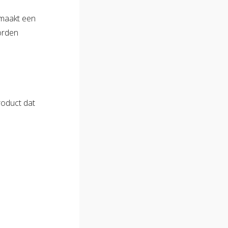
g maakt een
worden
roduct dat