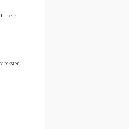
 – het is
.
te teksten,