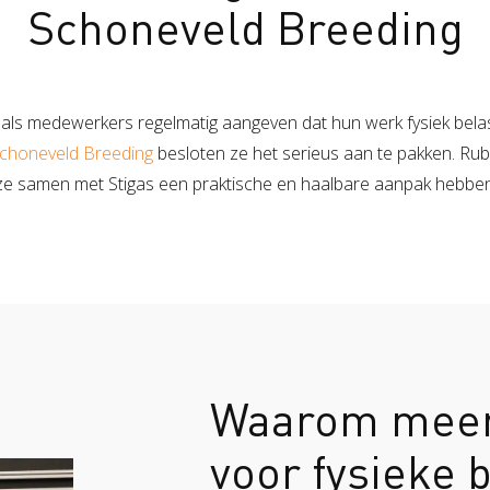
Schoneveld Breeding
Zorgboerderij
 als medewerkers regelmatig aangeven dat hun werk fysiek belast
choneveld Breeding
besloten ze het serieus aan te pakken. Rub
 ze samen met Stigas een praktische en haalbare aanpak hebben
Waarom meer
voor fysieke 