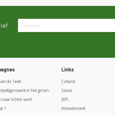
ief
agnes
Links
van de Teek
Colland
vrijwilligerswerk in het groen
Sazas
naar lichter werk
BPL
op 1
Arbeidsmarkt