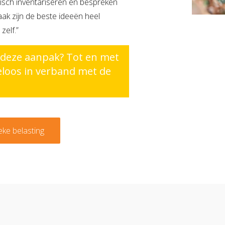
tisch inventariseren en bespreken
vaak zijn de beste ideeën heel
zelf.”
 deze aanpak? Tot en met
steloos in verband met de
ke belasting