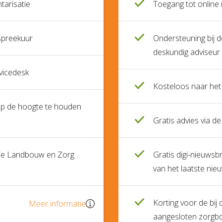
tarisatie
Toegang tot online r
spreekuur
Ondersteuning bij d
deskundig adviseur 
rvicedesk
Kosteloos naar het
 op de hoogte te houden
Gratis advies via de
atie Landbouw en Zorg
Gratis digi-nieuwsb
van het laatste nie
Korting voor de bi
Meer informatie
aangesloten zorgbo