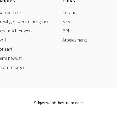
agnes
Links
van de Teek
Colland
vrijwilligerswerk in het groen
Sazas
naar lichter werk
BPL
op 1
Arbeidsmarkt
of aan!
erm bewust
n aan morgen
Stigas wordt bestuurd door