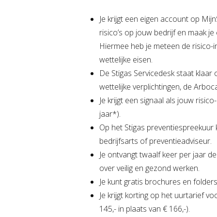
Je krijgt een eigen account op MijnS
risico’s op jouw bedrijf en maak j
Hiermee heb je meteen de risico-i
wettelijke eisen.
De Stigas Servicedesk staat klaar 
wettelijke verplichtingen, de Arb
Je krijgt een signaal als jouw risic
jaar*).
Op het Stigas preventiespreekuur k
bedrijfsarts of preventieadviseur.
Je ontvangt twaalf keer per jaar de
over veilig en gezond werken.
Je kunt gratis brochures en folder
Je krijgt korting op het uurtarief 
145,- in plaats van € 166,-).