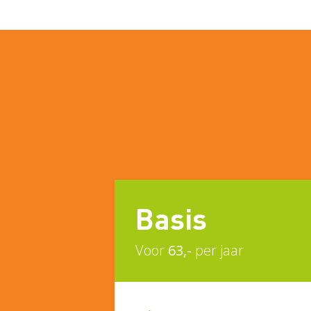
Basis
Voor
63,-
per jaar