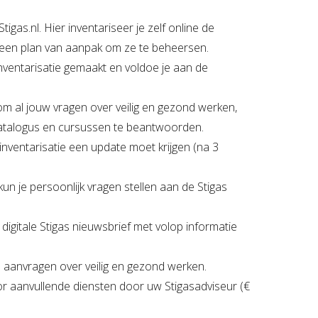
Zorgboerderij
tigas.nl. Hier inventariseer je zelf online de
e een plan van aanpak om ze te beheersen.
nventarisatie gemaakt en voldoe je aan de
om al jouw vragen over veilig en gezond werken,
ocatalogus en cursussen te beantwoorden.
o-inventarisatie een update moet krijgen (na 3
un je persoonlijk vragen stellen aan de Stigas
 digitale Stigas nieuwsbrief met volop informatie
s aanvragen over veilig en gezond werken.
voor aanvullende diensten door uw Stigasadviseur (€