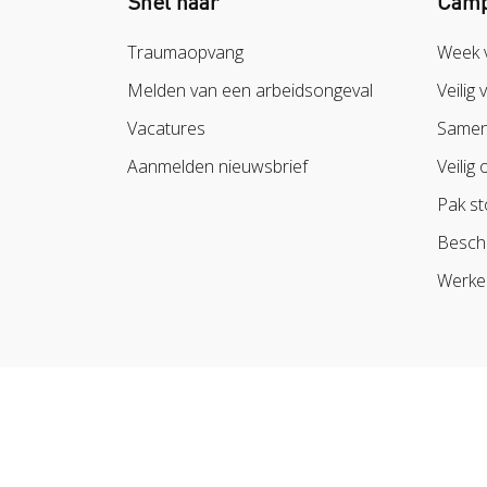
Snel naar
Camp
Traumaopvang
Week 
Melden van een arbeidsongeval
Veilig 
Vacatures
Samen 
Aanmelden nieuwsbrief
Veilig 
Pak st
Besch
Werke