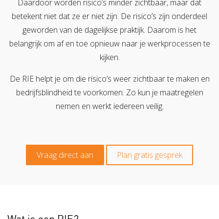
Daardoor worden risico’s minder zichtbaar, maar dat
Verzuimbegeleiding
Arbopakket seizoenswerker
Actueel
Vitaliteit
betekent niet dat ze er niet zijn. De risico’s zijn onderdeel
geworden van de dagelijkse praktijk. Daarom is het
Vitaliteitsscan
Vertrouwenspersoon
Vitaliteits
Over Stigas
Actueel
belangrijk om af en toe opnieuw naar je werkprocessen te
kijken.
Nieuws
Nieuwsbrief
Publicaties
Agenda
Onze diensten
De RIE helpt je om die risico’s weer zichtbaar te maken en
3V's van Stigas
Aan de slag met Vitaliteit
Aan d
bedrijfsblindheid te voorkomen. Zo kun je maatregelen
nemen en werkt iedereen veilig.
Vraag direct aan
Plan gratis gesprek
Wat is een RIE?