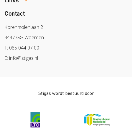
Week van de Teek
Vacatures
Veilig vrijwilligerswerk in het groen
Contact
Colland
Aanmelden nieuwsbrief
Samen naar lichter werk
Sazas
Korenmolenlaan 2
Veilig op 1
BPL
3447 GG Woerden
Pak stof aan!
Arbeidsmarkt
T: 085 044 07 00
Bescherm bewust
E: info@stigas.nl
Werken aan morgen
Stigas wordt bestuurd door