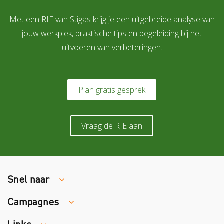
Met een RIE van Stigas krijg je een uitgebreide analyse van
jouw werkplek, praktische tips en begeleiding bij het
uitvoeren van verbeteringen.
Plan gratis gesprek
Vraag de RIE aan
Snel naar
Campagnes
Traumaopvang
Melden van een arbeidsongeval
Links