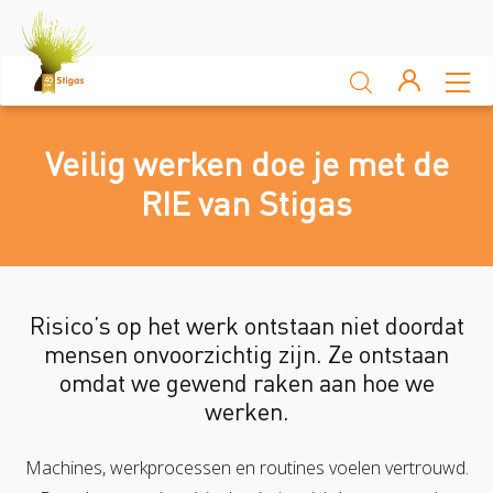
Sluiten
Arbocatalogus
Veilig werken doe je met de
Kennisbank
RIE van Stigas
Sectoren
Akkerbouw en vollegrondsteelt
Bloembollenteelt en hande
Risico’s op het werk ontstaan niet doordat
mensen onvoorzichtig zijn. Ze ontstaan
Veiligheid
omdat we gewend raken aan hoe we
werken.
Verzuim
Veiligheid
Risico Inventarisatie & Evaluatie (RIE)
Machineveilig
Vitaliteit
Machines, werkprocessen en routines voelen vertrouwd.
Verzuim