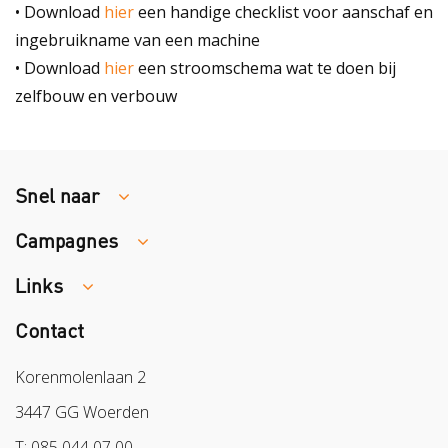
• Download
hier
een handige checklist voor aanschaf en
ingebruikname van een machine
• Download
hier
een stroomschema wat te doen bij
zelfbouw en verbouw
Snel naar
Campagnes
Traumaopvang
Melden van een arbeidsongeval
Links
Week van de Teek
Vacatures
Veilig vrijwilligerswerk in het groen
Contact
Colland
Aanmelden nieuwsbrief
Samen naar lichter werk
Sazas
Korenmolenlaan 2
Veilig op 1
BPL
3447 GG Woerden
Pak stof aan!
Arbeidsmarkt
T: 085 044 07 00