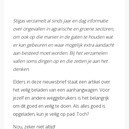
Verzuimbegeleiding
Arbopakket seizoenswerker
Actueel
Vitaliteit
Vitaliteitsscan
Vertrouwenspersoon
Vitaliteits
Stigas verzamelt al sinds jaar en dag informatie
Over Stigas
Actueel
over ongevallen in agrarische en groene sectoren,
Nieuws
Nieuwsbrief
Publicaties
Agenda
Onze diensten
om ook op die manier in de gaten te houden wat
er kan gebeuren en waar mogelijk extra aandacht
3V's van Stigas
Aan de slag met Vitaliteit
Aan d
aan besteed moet worden. Bij het verzamelen
vallen soms dingen op en die zetten je aan het
denken.
Elders in deze nieuwsbrief staat een artikel over
het veilig beladen van een aanhangwagen. Voor
jezelf en andere weggebruikers is het belangrijk
om dit goed en veilig te doen. Als alles goed is
opgeladen, kun je veilig op pad. Toch?
Nou, zeker niet altijd!