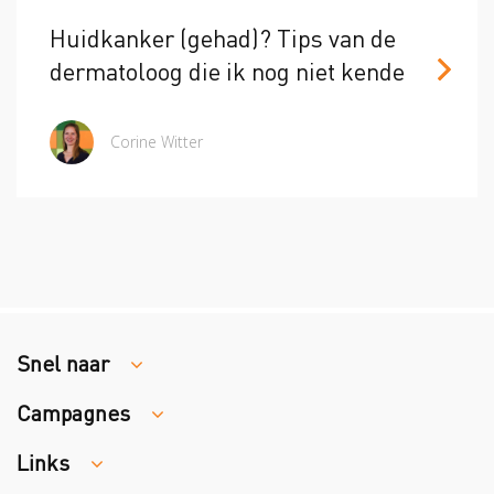
Huidkanker (gehad)? Tips van de
dermatoloog die ik nog niet kende
Corine Witter
Snel naar
Campagnes
Traumaopvang
Melden van een arbeidsongeval
Links
Week van de Teek
Vacatures