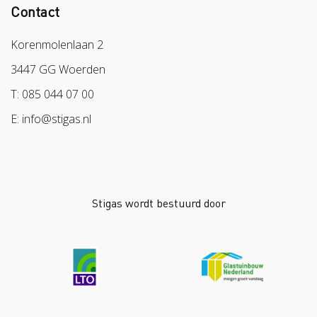
Veilig vrijwilligerswerk in het groen
Contact
Colland
Aanmelden nieuwsbrief
Samen naar lichter werk
Sazas
Korenmolenlaan 2
Veilig op 1
BPL
3447 GG Woerden
Pak stof aan!
Arbeidsmarkt
T: 085 044 07 00
Bescherm bewust
E: info@stigas.nl
Werken aan morgen
Stigas wordt bestuurd door