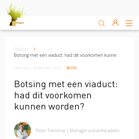
Sluiten
Arbocatalogus
Nieuws
Kruimelpad
Kennisbank
Botsing met een viaduct: had dit voorkomen kunnen worden?
Maandag 1 september 2025
BLOG
Sectoren
Botsing met een viaduct:
Akkerbouw en vollegrondsteelt
Bloembollenteelt en hande
had dit voorkomen
Veiligheid
kunnen worden?
Verzuim
Veiligheid
Peter Tamsma
Manager preventieadvies
Risico Inventarisatie & Evaluatie (RIE)
Machineveilig
Vitaliteit
Verzuim