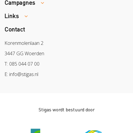
Campagnes
Traumaopvang
Melden van een arbeidsongeval
Links
Week van de Teek
Vacatures
Veilig vrijwilligerswerk in het groen
Contact
Colland
Aanmelden nieuwsbrief
Samen naar lichter werk
Sazas
Korenmolenlaan 2
Veilig op 1
BPL
3447 GG Woerden
Pak stof aan!
Arbeidsmarkt
T: 085 044 07 00
Bescherm bewust
E: info@stigas.nl
Werken aan morgen
Stigas wordt bestuurd door