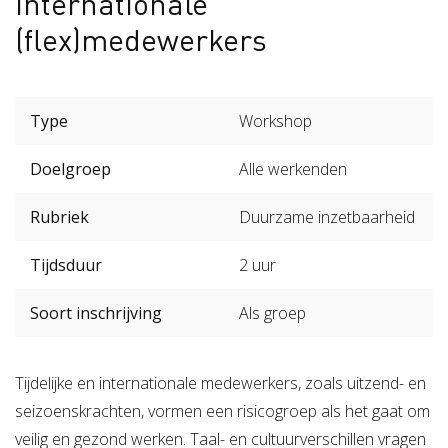
internationale
Verzuimbegeleiding
Arbopakket seizoenswerker
Actueel
Vitaliteit
(flex)medewerkers
Vitaliteitsscan
Vertrouwenspersoon
Vitaliteits
Over Stigas
Actueel
Nieuws
Nieuwsbrief
Publicaties
Agenda
Type
Workshop
Onze diensten
3V's van Stigas
Aan de slag met Vitaliteit
Aan d
Doelgroep
Alle werkenden
Rubriek
Duurzame inzetbaarheid
Tijdsduur
2 uur
Soort inschrijving
Als groep
Tijdelijke en internationale medewerkers, zoals uitzend- en
seizoenskrachten, vormen een risicogroep als het gaat om
veilig en gezond werken. Taal- en cultuurverschillen vragen