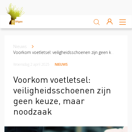
Sluiten
Arbocatalogus
Nieuws
Kruimelpad
Kennisbank
Voorkom voetletsel: veiligheidsschoenen zijn geen keuze, maar noodzaak
Woensdag 2 april 2025
NIEUWS
Sectoren
Voorkom voetletsel:
Akkerbouw en vollegrondsteelt
Bloembollenteelt en hande
veiligheidsschoenen zijn
Veiligheid
geen keuze, maar
noodzaak
Verzuim
Veiligheid
Risico Inventarisatie & Evaluatie (RIE)
Machineveilig
Vitaliteit
Verzuim