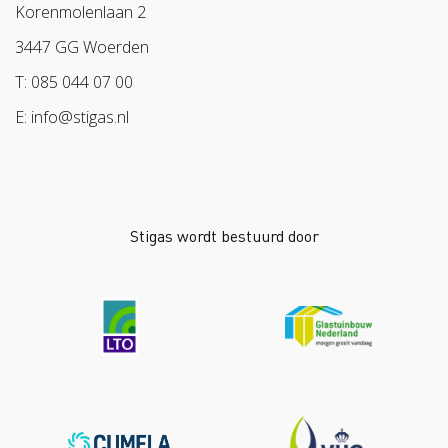
Sazas
Korenmolenlaan 2
Veilig op 1
BPL
3447 GG Woerden
Pak stof aan!
Arbeidsmarkt
T: 085 044 07 00
Bescherm bewust
E: info@stigas.nl
Werken aan morgen
Stigas wordt bestuurd door