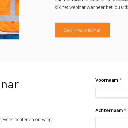
kijk het webinar wanneer het jou uit
Bekijk het webinar
inar
Voornaam
*
Achternaam
*
egevens achter en ontvang